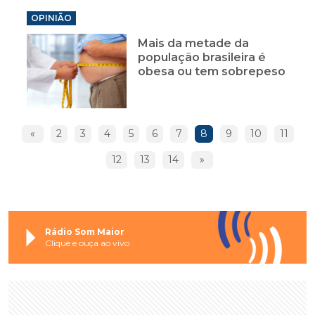
OPINIÃO
Mais da metade da
população brasileira é
obesa ou tem sobrepeso
«
2
3
4
5
6
7
8
9
10
11
12
13
14
»
Rádio Som Maior
Clique e ouça ao vivo