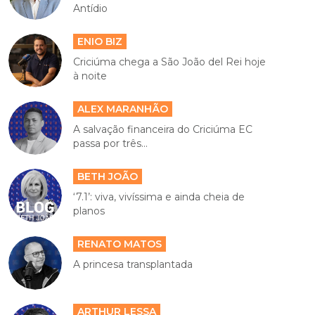
Antídio
ENIO BIZ
Criciúma chega a São João del Rei hoje
à noite
ALEX MARANHÃO
A salvação financeira do Criciúma EC
passa por três...
BETH JOÃO
‘7.1’: viva, vivíssima e ainda cheia de
planos
RENATO MATOS
A princesa transplantada
ARTHUR LESSA