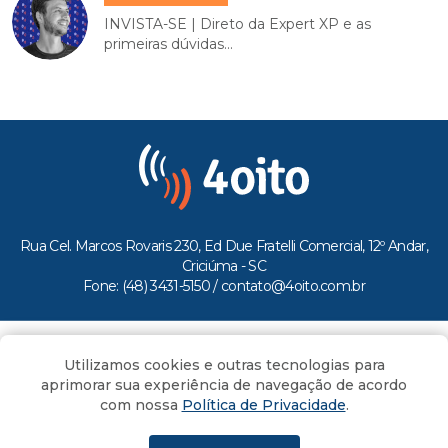
INVISTA-SE | Direto da Expert XP e as
primeiras dúvidas...
Rua Cel. Marcos Rovaris 230, Ed Due Fratelli Comercial, 12º Andar,
Criciúma - SC
Fone: (48) 3431-5150 /
contato@4oito.com.br
Copyright © 2026.
Utilizamos cookies e outras tecnologias para
Todos os direitos reservados ao Portal 4oito
aprimorar sua experiência de navegação de acordo
com nossa
Política de Privacidade
.