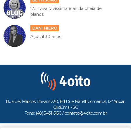
‘7.1’: viva, vivíssima e ainda cheia de
planos
DANI NIERO
Açocril 30 anos
Rua Cel. Marcos Rovaris 230, Ed Due Fratelli Comercial, 12º Andar,
Criciúma - SC
Fone: (48) 3431-5150 /
contato@4oito.com.br