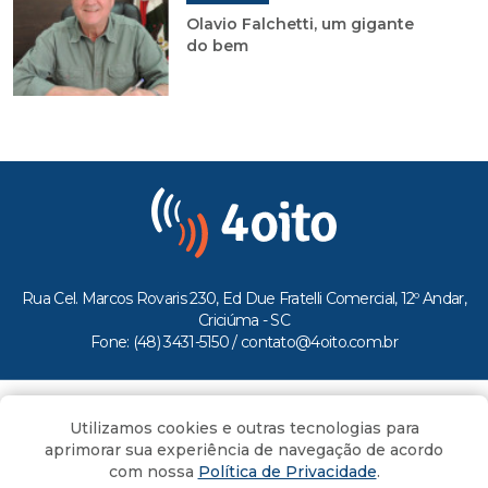
Olavio Falchetti, um gigante
do bem
Rua Cel. Marcos Rovaris 230, Ed Due Fratelli Comercial, 12º Andar,
Criciúma - SC
Fone: (48) 3431-5150 /
contato@4oito.com.br
Copyright © 2026.
Utilizamos cookies e outras tecnologias para
Todos os direitos reservados ao Portal 4oito
aprimorar sua experiência de navegação de acordo
com nossa
Política de Privacidade
.