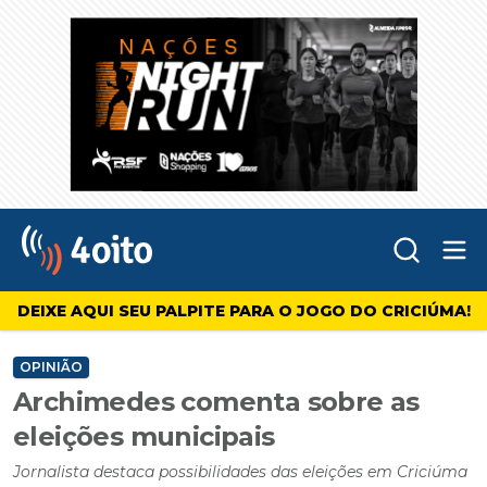
Abr
4oito
DEIXE AQUI SEU PALPITE PARA O JOGO DO CRICIÚMA!
OPINIÃO
Archimedes comenta sobre as
eleições municipais
Jornalista destaca possibilidades das eleições em Criciúma