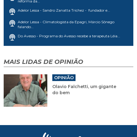
reforma da...
Adelor Lessa - Sandro Zanatta Trichez - fundador e...
Adelor Lessa - Climatologista da Epagri, Márcio Sônego
falando...
Do Avesso - Programa do Avesso recebe a terapeuta Léia...
MAIS LIDAS DE OPINIÃO
OPINIÃO
Olavio Falchetti, um gigante
do bem