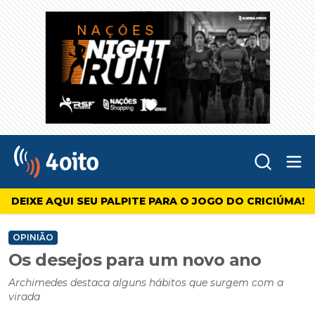
Abr
4oito
DEIXE AQUI SEU PALPITE PARA O JOGO DO CRICIÚMA!
OPINIÃO
Os desejos para um novo ano
Archimedes destaca alguns hábitos que surgem com a
virada