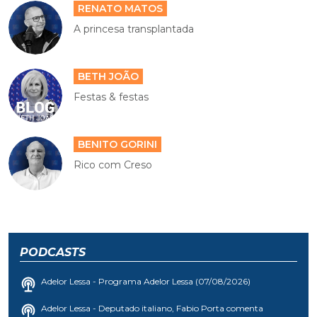
RENATO MATOS
A princesa transplantada
BETH JOÃO
Festas & festas
BENITO GORINI
Rico com Creso
PODCASTS
Adelor Lessa - Programa Adelor Lessa (07/08/2026)
Adelor Lessa - Deputado italiano, Fabio Porta comenta