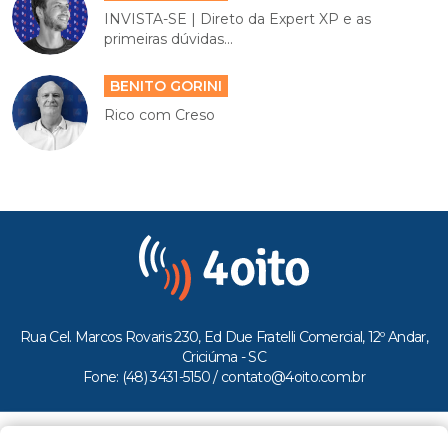
INVISTA-SE | Direto da Expert XP e as
primeiras dúvidas...
BENITO GORINI
Rico com Creso
Rua Cel. Marcos Rovaris 230, Ed Due Fratelli Comercial, 12º Andar,
Criciúma - SC
Fone: (48) 3431-5150 /
contato@4oito.com.br
Copyright © 2026.