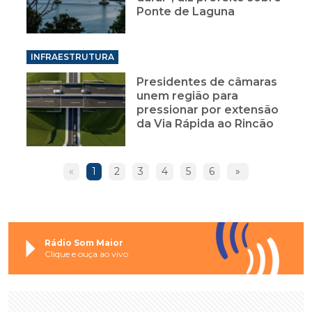
Ponte de Laguna
INFRAESTRUTURA
Presidentes de câmaras
unem região para
pressionar por extensão
da Via Rápida ao Rincão
«
1
2
3
4
5
6
»
Rádio Som Maior
Clique e ouça ao vivo