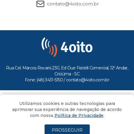
contato@4oito.com.br
Rua Cel. Marcos Rovaris 230, Ed Due Fratelli Comercial, 12º Andar,
Criciúma - SC
Fone: (48) 3431-5150 /
contato@4oito.com.br
Copyright © 2026.
Utilizamos cookies e outras tecnologias para
Todos os direitos reservados ao Portal 4oito
aprimorar sua experiência de navegação de acordo
com nossa
Política de Privacidade
.
PROSSEGUIR