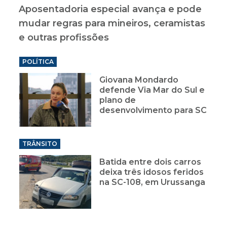
Aposentadoria especial avança e pode
Cas
ão
mudar regras para mineiros, ceramistas
aba
e outras profissões
pra
POLÍTICA
Giovana Mondardo
defende Via Mar do Sul e
plano de
desenvolvimento para SC
TRÂNSITO
Batida entre dois carros
deixa três idosos feridos
na SC-108, em Urussanga