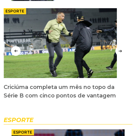
ESPORTE
➔
➔
Criciúma completa um mês no topo da
S
Série B com cinco pontos de vantagem
d
e
ESPORTE
ESPORTE