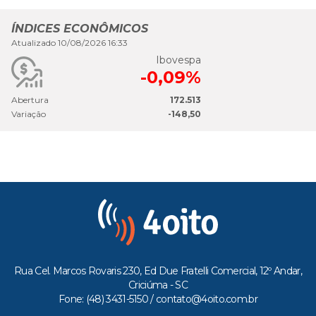
ÍNDICES ECONÔMICOS
Atualizado 10/08/2026 16:33
Ibovespa
-0,09%
Abertura
172.513
Variação
-148,50
Rua Cel. Marcos Rovaris 230, Ed Due Fratelli Comercial, 12º Andar,
Criciúma - SC
Fone: (48) 3431-5150 /
contato@4oito.com.br