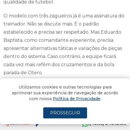
qualidade de futebol.
O modelo com três zagueiros já é uma assinatura do
treinador. Não se discute mais. É o padrão
estabelecido e precisa ser respeitado. Mas Eduardo
Baptista, como comandante experiente, precisa
apresentar alternativas táticas e variações de peças
dentro do sistema. Caso contrário, a equipe ficará
cada vez mais refém dos cruzamentos e da bola
parada de Otero.
Também cresce a preocupação do torcedor com
Utilizamos cookies e outras tecnologias para
aprimorar sua experiência de navegação de acordo
algumas escolhas. Exemplos claros aparecem em
com nossa
Política de Privacidade
.
Marcinho atuando pela ala direita, mesmo sendo um
lateral de características mais tradicionais de linha de
PROSSEGUIR
quatro, e Diego Gonçalves, atleta de muita entrega,
(4oito) 3431.5150
mas que ainda apresenta baixa produtividade