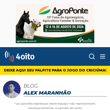
Abr
4oito
DEIXE AQUI SEU PALPITE PARA O JOGO DO CRICIÚMA!
BLOG
ALEX MARANHÃO
* as opiniões expressas neste espaço não representam,
necessariamente, a opinião do 4oito