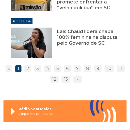
promete enfrentar a
“velha política” em SC
POLÍTICA
Laís Chaud lidera chapa
100% feminina na disputa
pelo Governo de SC
«
1
2
3
4
5
6
7
8
9
10
11
12
13
»
Rádio Som Maior
Clique e ouça ao vivo