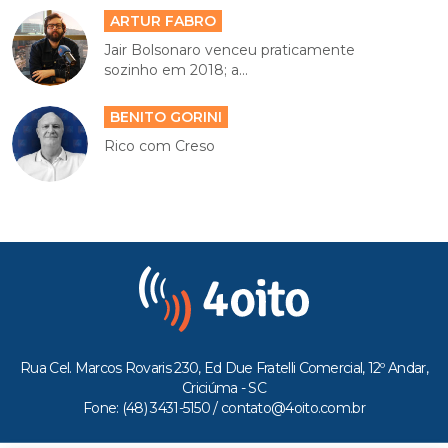
ARTUR FABRO
Jair Bolsonaro venceu praticamente
sozinho em 2018; a...
BENITO GORINI
Rico com Creso
Rua Cel. Marcos Rovaris 230, Ed Due Fratelli Comercial, 12º Andar,
Criciúma - SC
Fone: (48) 3431-5150 /
contato@4oito.com.br