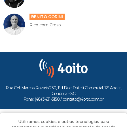
BENITO GORINI
Rico com Creso
Rua Cel. Marcos Rovaris 230, Ed Due Fratelli Comercial, 12º Andar,
Criciúma - SC
Fone: (48) 3431-5150 /
contato@4oito.com.br
Copyright © 2026.
Utilizamos cookies e outras tecnologias para
Todos os direitos reservados ao Portal 4oito