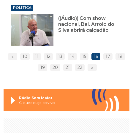
POLÍTICA
((Áudio)) Com show
nacional, Bal. Arroio do
Silva abrirá calçadão
«
10
11
12
13
14
15
16
17
18
19
20
21
22
»
Rádio Som Maior
Clique e ouça ao vivo