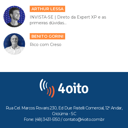
ARTHUR LESSA
INVISTA-SE | Direto da Expert XP e as
primeiras dúvidas...
BENITO GORINI
Rico com Creso
Rua Cel. Marcos Rovaris 230, Ed Due Fratelli Comercial, 12º Andar,
Criciúma - SC
Fone: (48) 3431-5150 /
contato@4oito.com.br