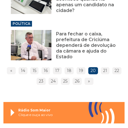
apenas um candidato na
cidade?
POLÍTICA
Para fechar o caixa,
prefeitura de Criciúma
dependerá de devolução
da câmara e ajuda do
Estado
«
14
15
16
17
18
19
20
21
22
23
24
25
26
»
Rádio Som Maior
Clique e ouça ao vivo