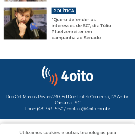
POLÍTICA
"Quero defender os
interesses de SC", diz Túlio
Pfuetzenreiter em
campanha ao Senado
Rua Cel. Marcos Rovaris 230, Ed Due Fratelli Comercial, 12º Andar,
Criciúma - SC
Fone: (48) 3431-5150 /
contato@4oito.com.br
Copyright © 2026.
Utilizamos cookies e outras tecnologias para
Todos os direitos reservados ao Portal 4oito