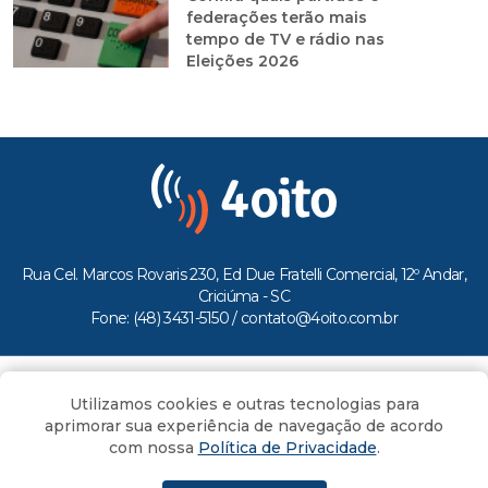
federações terão mais
tempo de TV e rádio nas
Eleições 2026
Rua Cel. Marcos Rovaris 230, Ed Due Fratelli Comercial, 12º Andar,
Criciúma - SC
Fone: (48) 3431-5150 /
contato@4oito.com.br
Copyright © 2026.
Utilizamos cookies e outras tecnologias para
Todos os direitos reservados ao Portal 4oito
aprimorar sua experiência de navegação de acordo
com nossa
Política de Privacidade
.