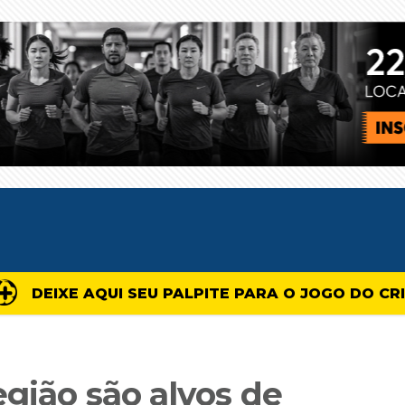
DEIXE AQUI SEU PALPITE PARA O JOGO DO CR
egião são alvos de