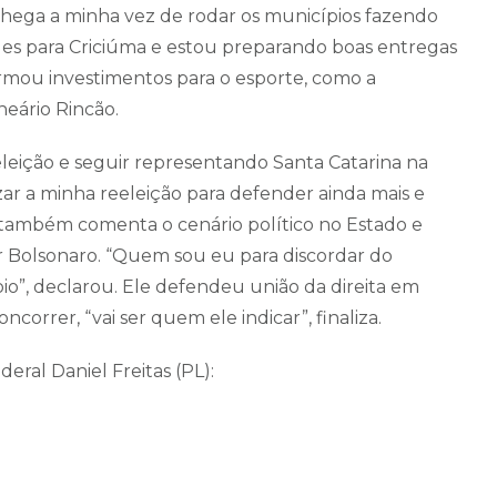
chega a minha vez de rodar os municípios fazendo
ues para Criciúma e estou preparando boas entregas
irmou investimentos para o esporte, como a
neário Rincão.
leição e seguir representando Santa Catarina na
ar a minha reeleição para defender ainda mais e
s também comenta o cenário político no Estado e
r Bolsonaro. “Quem sou eu para discordar do
io”, declarou. Ele defendeu união da direita em
orrer, “vai ser quem ele indicar”, finaliza.
ral Daniel Freitas (PL):