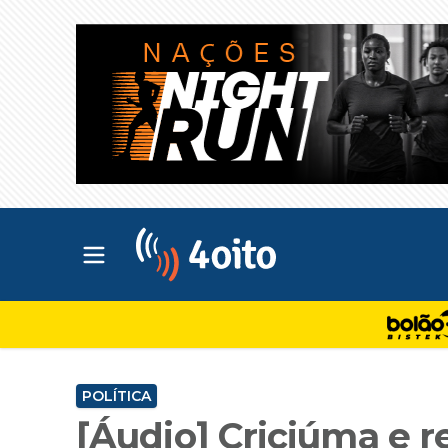
Abrir menu principal
4oito
POLÍTICA
[Áudio] Criciúma e r