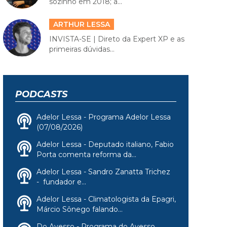
sozinho em 2018; a...
ARTHUR LESSA
INVISTA-SE | Direto da Expert XP e as
primeiras dúvidas...
PODCASTS
Adelor Lessa - Programa Adelor Lessa
(07/08/2026)
Adelor Lessa - Deputado italiano, Fabio
Porta comenta reforma da...
Adelor Lessa - Sandro Zanatta Trichez
- fundador e...
Adelor Lessa - Climatologista da Epagri,
Márcio Sônego falando...
Do Avesso - Programa do Avesso