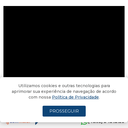
Utilizamos cookies e outras tecnologias para
aprimorar sua experiência de navegação de acordo
com nossa
Política de Privacidade
.
PROSSEGUIR
O anúncio do show da cantora em Araranguá e os
(4oito) 3431.5150
ingressos que já vinham sendo vendidos