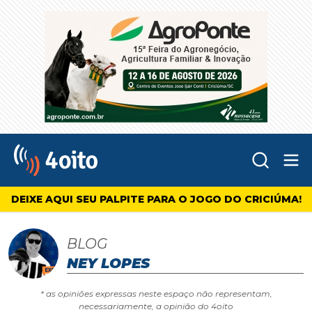
Abr
4oito
DEIXE AQUI SEU PALPITE PARA O JOGO DO CRICIÚMA!
BLOG
NEY LOPES
* as opiniões expressas neste espaço não representam,
necessariamente, a opinião do 4oito