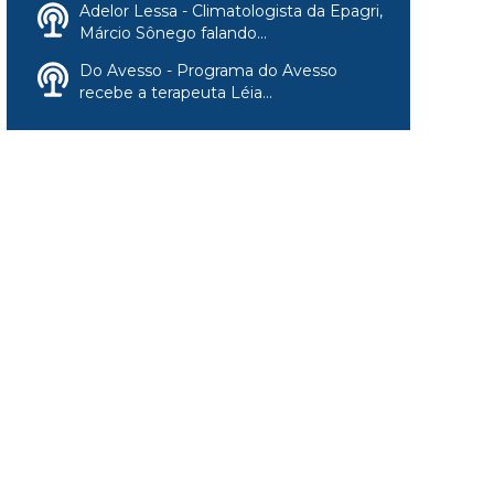
Adelor Lessa - Climatologista da Epagri,
Márcio Sônego falando...
Do Avesso - Programa do Avesso
recebe a terapeuta Léia...