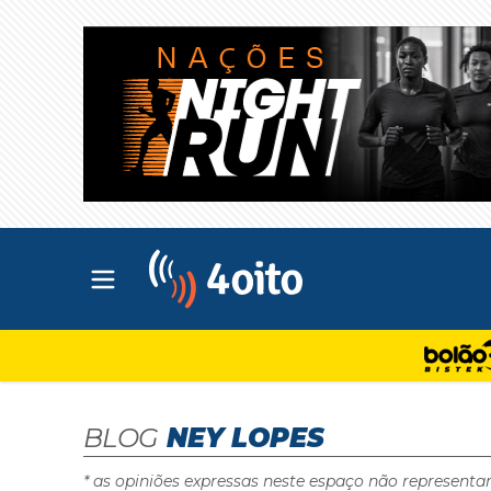
Abrir menu principal
4oito
BLOG
NEY LOPES
* as opiniões expressas neste espaço não representa