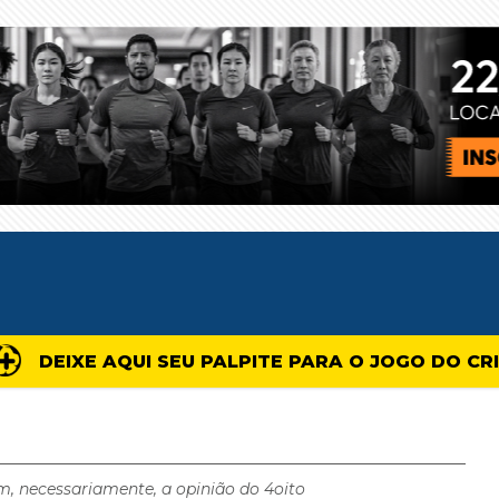
DEIXE AQUI SEU PALPITE PARA O JOGO DO CR
m, necessariamente, a opinião do 4oito