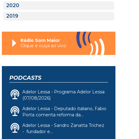
2020
2019
Rádio Som Maior
Clique e ouça ao vivo
PODCASTS
Adelor Lessa - Programa Adelor Lessa
(07/08/2026)
Adelor Lessa - Deputado italiano, Fabio
Porta comenta reforma da...
Adelor Lessa - Sandro Zanatta Trichez
- fundador e...