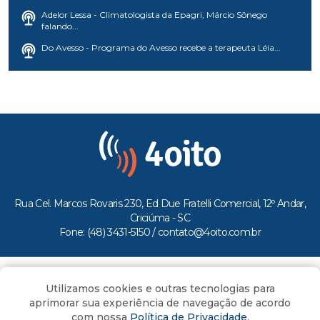
Adelor Lessa - Climatologista da Epagri, Márcio Sônego
falando...
Do Avesso - Programa do Avesso recebe a terapeuta Léia...
Rua Cel. Marcos Rovaris 230, Ed Due Fratelli Comercial, 12º Andar,
Criciúma - SC
Fone: (48) 3431-5150 /
contato@4oito.com.br
Copyright © 2026.
Utilizamos cookies e outras tecnologias para
Todos os direitos reservados ao Portal 4oito
aprimorar sua experiência de navegação de acordo
com nossa
Política de Privacidade
.