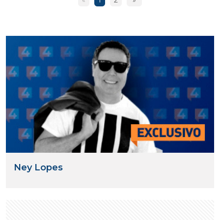
«
1
2
»
Ney Lopes