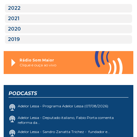
2022
2021
2020
2019
Rádio Som Maior
Clique e ouça ao vivo
PODCASTS
Adelor Lessa - Programa Adelor Lessa (07/08/2026)
Adelor Lessa - Deputado italiano, Fabio Porta comenta
reforma da...
Adelor Lessa - Sandro Zanatta Trichez - fundador e...