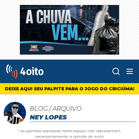
Abr
4oito
DEIXE AQUI SEU PALPITE PARA O JOGO DO CRICIÚMA!
BLOG / ARQUIVO
NEY LOPES
* as opiniões expressas neste espaço não representam,
necessariamente, a opinião do 4oito