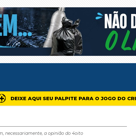
DEIXE AQUI SEU PALPITE PARA O JOGO DO CR
m, necessariamente, a opinião do 4oito