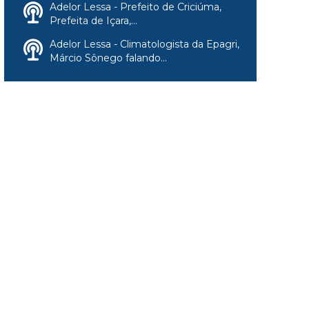
Adelor Lessa - Prefeito de Criciúma,
Prefeita de Içara,...
Adelor Lessa - Climatologista da Epagri,
Márcio Sônego falando...