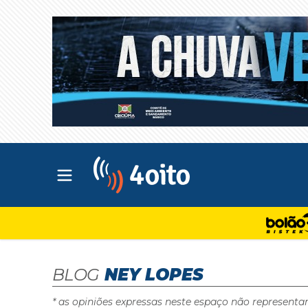
Abrir menu principal
4oito
BLOG
NEY LOPES
* as opiniões expressas neste espaço não representa