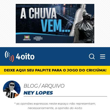
Abr
4oito
DEIXE AQUI SEU PALPITE PARA O JOGO DO CRICIÚMA!
BLOG / ARQUIVO
NEY LOPES
* as opiniões expressas neste espaço não representam,
necessariamente, a opinião do 4oito