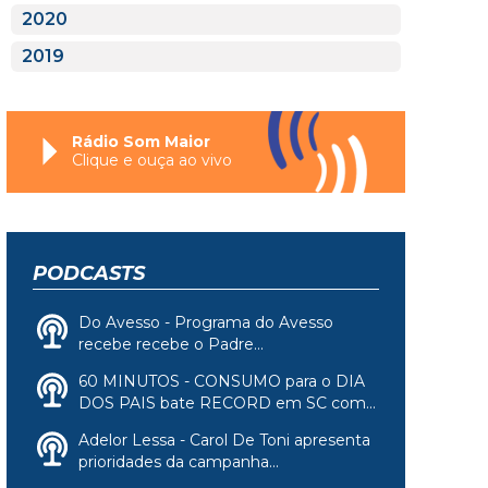
2020
2019
Rádio Som Maior
Clique e ouça ao vivo
PODCASTS
Do Avesso - Programa do Avesso
recebe recebe o Padre...
60 MINUTOS - CONSUMO para o DIA
DOS PAIS bate RECORD em SC com...
Adelor Lessa - Carol De Toni apresenta
prioridades da campanha...