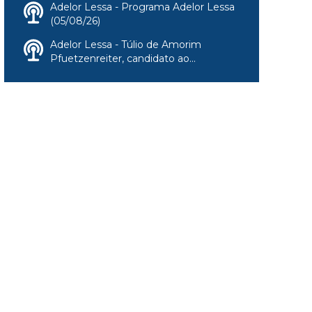
Adelor Lessa - Programa Adelor Lessa
(05/08/26)
Adelor Lessa - Túlio de Amorim
Pfuetzenreiter, candidato ao...