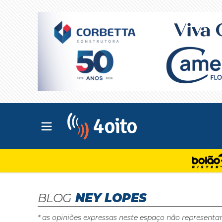
Abrir menu principal
4oito
BLOG
NEY LOPES
* as opiniões expressas neste espaço não representa