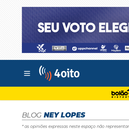
Abrir menu principal
4oito
BLOG
NEY LOPES
* as opiniões expressas neste espaço não representa