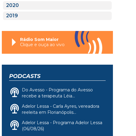
2020
2019
Rádio Som Maior
Clique e ouça ao vivo
PODCASTS
Do Avesso - Programa do Avesso
recebe a terapeuta Léia...
Adelor Lessa - Carla Ayres, vereadora
reeleita em Florianópolis...
Adelor Lessa - Programa Adelor Lessa
(06/08/26)