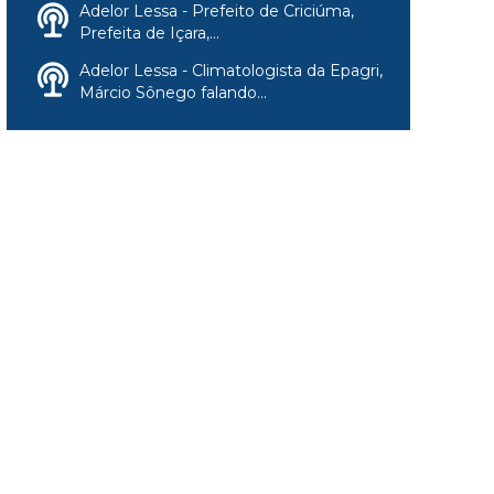
Adelor Lessa - Prefeito de Criciúma,
Prefeita de Içara,...
Adelor Lessa - Climatologista da Epagri,
Márcio Sônego falando...