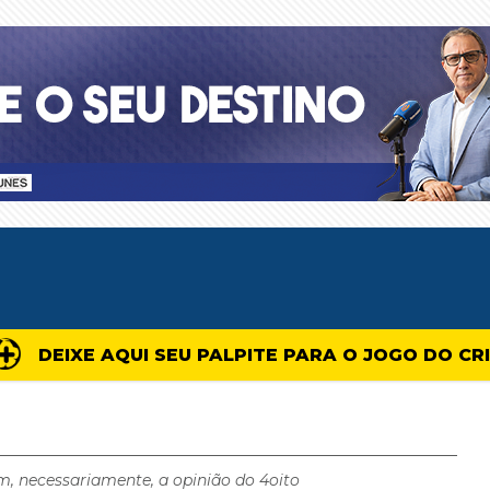
DEIXE AQUI SEU PALPITE PARA O JOGO DO CR
m, necessariamente, a opinião do 4oito