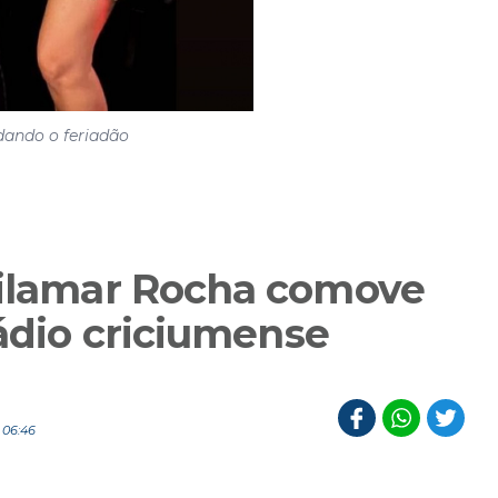
dando o feriadão
dilamar Rocha comove
rádio criciumense
 06:46