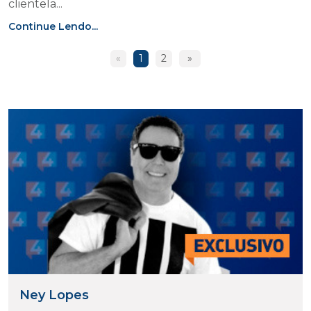
clientela...
Continue Lendo...
«
1
2
»
Ney Lopes