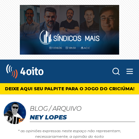
Abr
4oito
DEIXE AQUI SEU PALPITE PARA O JOGO DO CRICIÚMA!
BLOG / ARQUIVO
NEY LOPES
* as opiniões expressas neste espaço não representam,
necessariamente, a opinião do 4oito