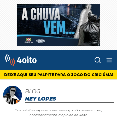
Abr
4oito
DEIXE AQUI SEU PALPITE PARA O JOGO DO CRICIÚMA!
BLOG
NEY LOPES
* as opiniões expressas neste espaço não representam,
necessariamente, a opinião do 4oito