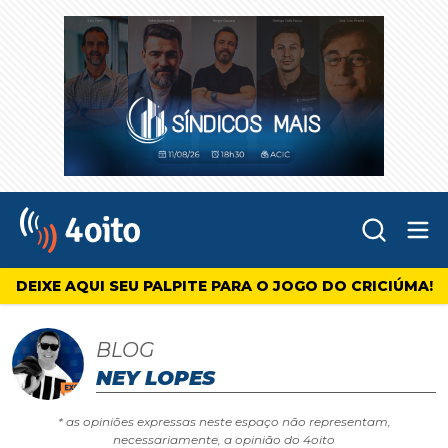
Abr
4oito
DEIXE AQUI SEU PALPITE PARA O JOGO DO CRICIÚMA!
BLOG
NEY LOPES
* as opiniões expressas neste espaço não representam,
necessariamente, a opinião do 4oito