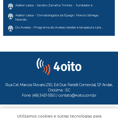
Adelor Lessa - Sandro Zanatta Trichez - fundador e...
Adelor Lessa - Climatologista da Epagri, Márcio Sônego
falando...
Do Avesso - Programa do Avesso recebe a terapeuta Léia...
Rua Cel. Marcos Rovaris 230, Ed Due Fratelli Comercial, 12º Andar,
Criciúma - SC
Fone: (48) 3431-5150 /
contato@4oito.com.br
Copyright © 2026.
Utilizamos cookies e outras tecnologias para
Todos os direitos reservados ao Portal 4oito