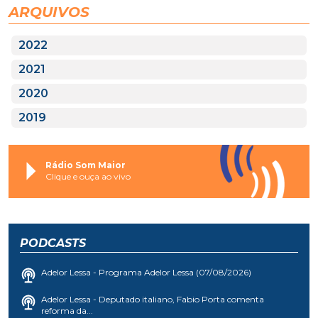
ARQUIVOS
2022
2021
2020
2019
Rádio Som Maior
Clique e ouça ao vivo
PODCASTS
Adelor Lessa - Programa Adelor Lessa (07/08/2026)
Adelor Lessa - Deputado italiano, Fabio Porta comenta
reforma da...