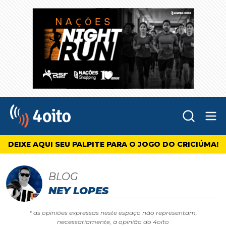
Abr
4oito
DEIXE AQUI SEU PALPITE PARA O JOGO DO CRICIÚMA!
BLOG
NEY LOPES
* as opiniões expressas neste espaço não representam,
necessariamente, a opinião do 4oito