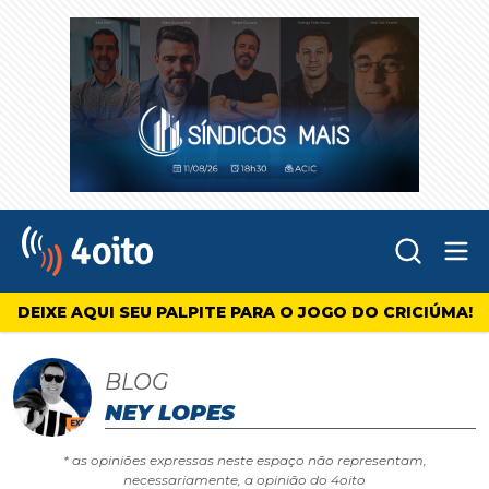
Abr
4oito
DEIXE AQUI SEU PALPITE PARA O JOGO DO CRICIÚMA!
BLOG
NEY LOPES
* as opiniões expressas neste espaço não representam,
necessariamente, a opinião do 4oito