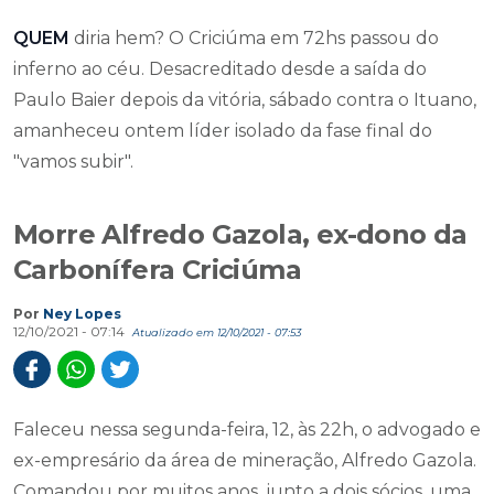
QUEM
diria hem? O Criciúma em 72hs passou do
inferno ao céu. Desacreditado desde a saída do
Paulo Baier depois da vitória, sábado contra o Ituano,
amanheceu ontem líder isolado da fase final do
"vamos subir".
Morre Alfredo Gazola, ex-dono da
Carbonífera Criciúma
Por
Ney Lopes
12/10/2021 - 07:14
Atualizado em 12/10/2021 - 07:53
Faleceu nessa segunda-feira, 12, às 22h, o advogado e
ex-empresário da área de mineração, Alfredo Gazola.
Comandou por muitos anos, junto a dois sócios, uma