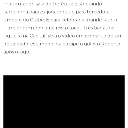
inaugurando sala de troféus e distribuindo
carteirinha para ex jogadores e para torcedora
símbolo do Clube. E para celebrar a grande fase, o
Tigre ontem com time misto tocou três bagas no
Figueira na Capital. Veja o vídeo emocionante de um
dos jogadores símbolo da equipe o goleiro Roberto
após o jogo.