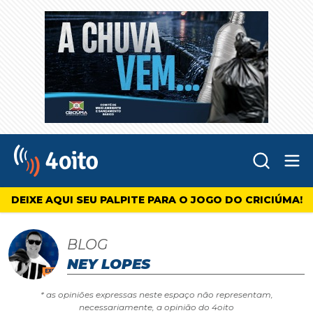
Abr
4oito
DEIXE AQUI SEU PALPITE PARA O JOGO DO CRICIÚMA!
BLOG
NEY LOPES
* as opiniões expressas neste espaço não representam,
necessariamente, a opinião do 4oito