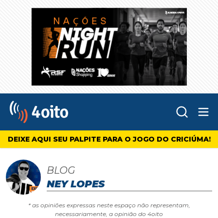
Abr
4oito
DEIXE AQUI SEU PALPITE PARA O JOGO DO CRICIÚMA!
BLOG
NEY LOPES
* as opiniões expressas neste espaço não representam,
necessariamente, a opinião do 4oito