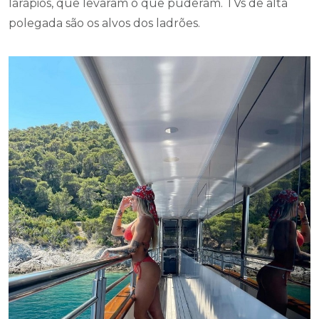
larápios, que levaram o que puderam. TVs de alta
polegada são os alvos dos ladrões.