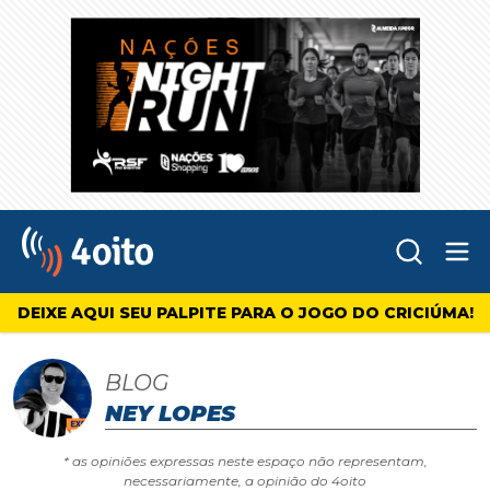
Abr
4oito
DEIXE AQUI SEU PALPITE PARA O JOGO DO CRICIÚMA!
BLOG
NEY LOPES
* as opiniões expressas neste espaço não representam,
necessariamente, a opinião do 4oito