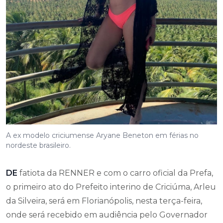
A ex modelo criciumense Aryane Beneton em férias no
nordeste brasileiro.
DE
fatiota da RENNER e com o carro oficial da Prefa,
o primeiro ato do Prefeito interino de Criciúma, Arleu
da Silveira, será em Florianópolis, nesta terça-feira,
onde será recebido em audiência pelo Governador