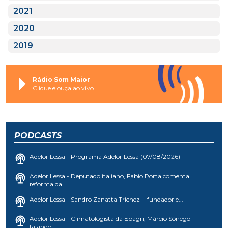
2021
2020
2019
Rádio Som Maior
Clique e ouça ao vivo
PODCASTS
Adelor Lessa - Programa Adelor Lessa (07/08/2026)
Adelor Lessa - Deputado italiano, Fabio Porta comenta
reforma da...
Adelor Lessa - Sandro Zanatta Trichez - fundador e...
Adelor Lessa - Climatologista da Epagri, Márcio Sônego
falando...