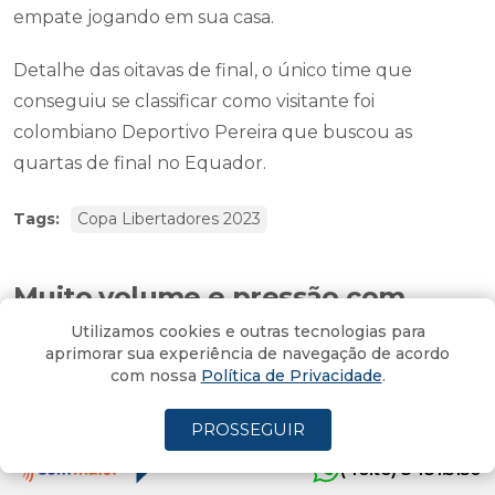
empate jogando em sua casa.
Detalhe das oitavas de final, o único time que
conseguiu se classificar como visitante foi
colombiano Deportivo Pereira que buscou as
quartas de final no Equador.
Tags:
Copa Libertadores 2023
Muito volume e pressão com
péssimo resultado
Utilizamos cookies e outras tecnologias para
aprimorar sua experiência de navegação de acordo
com nossa
Política de Privacidade
.
Por
João Nassif
05/08/2023 - 18:09
PROSSEGUIR
(4oito) 3431.5150
De nada adiantou o Criciúma exercer uma enorme