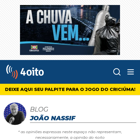
Abr
4oito
DEIXE AQUI SEU PALPITE PARA O JOGO DO CRICIÚMA!
BLOG
JOÃO NASSIF
* as opiniões expressas neste espaço não representam,
necessariamente, a opinião do 4oito