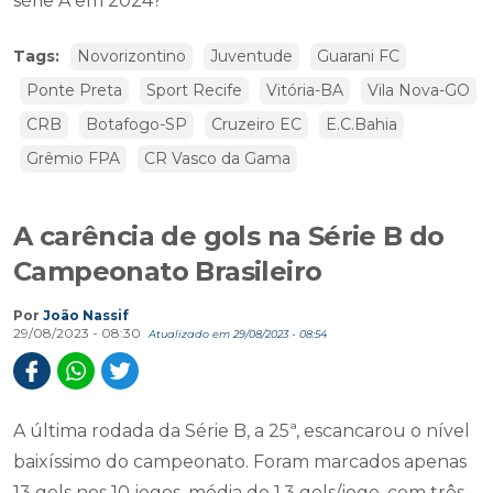
série A em 2024?
Tags:
Novorizontino
Juventude
Guarani FC
Ponte Preta
Sport Recife
Vitória-BA
Vila Nova-GO
CRB
Botafogo-SP
Cruzeiro EC
E.C.Bahia
Grêmio FPA
CR Vasco da Gama
A carência de gols na Série B do
Campeonato Brasileiro
Por
João Nassif
29/08/2023 - 08:30
Atualizado em 29/08/2023 - 08:54
A última rodada da Série B, a 25ª, escancarou o nível
baixíssimo do campeonato. Foram marcados apenas
13 gols nos 10 jogos, média de 1,3 gols/jogo, com três