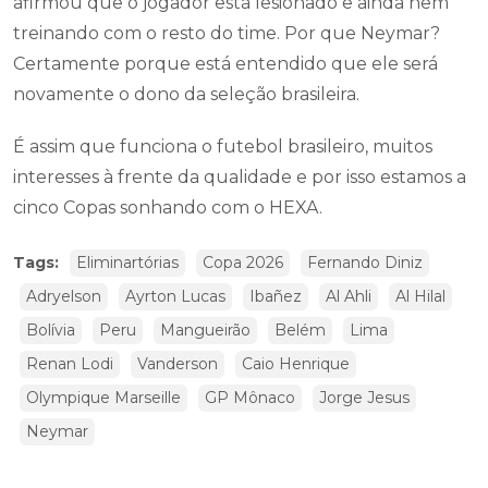
afirmou que o jogador está lesionado e ainda nem
treinando com o resto do time. Por que Neymar?
Certamente porque está entendido que ele será
novamente o dono da seleção brasileira.
É assim que funciona o futebol brasileiro, muitos
interesses à frente da qualidade e por isso estamos a
cinco Copas sonhando com o HEXA.
Tags:
Eliminartórias
Copa 2026
Fernando Diniz
Adryelson
Ayrton Lucas
Ibañez
Al Ahli
Al Hilal
Bolívia
Peru
Mangueirão
Belém
Lima
Renan Lodi
Vanderson
Caio Henrique
Olympique Marseille
GP Mônaco
Jorge Jesus
Neymar