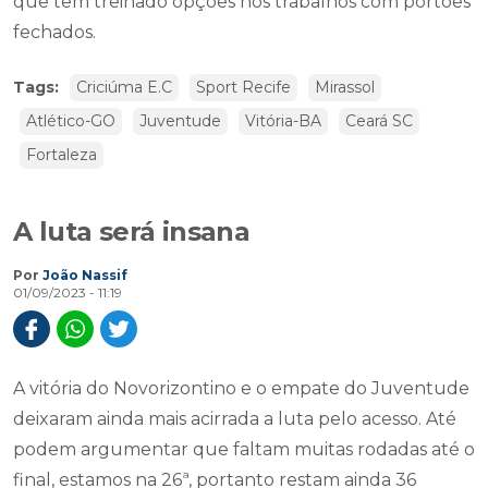
que tem treinado opções nos trabalhos com portões
fechados.
Tags:
Criciúma E.C
Sport Recife
Mirassol
Atlético-GO
Juventude
Vitória-BA
Ceará SC
Fortaleza
A luta será insana
Por
João Nassif
01/09/2023 - 11:19
A vitória do Novorizontino e o empate do Juventude
deixaram ainda mais acirrada a luta pelo acesso. Até
podem argumentar que faltam muitas rodadas até o
final, estamos na 26ª, portanto restam ainda 36