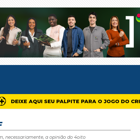
DEIXE AQUI SEU PALPITE PARA O JOGO DO CR
F
m, necessariamente, a opinião do 4oito