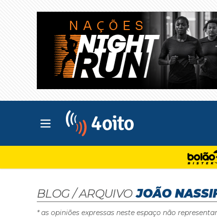
Abrir menu principal
4oito
BLOG / ARQUIVO
JOÃO NASSI
* as opiniões expressas neste espaço não representa