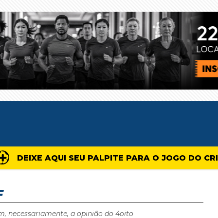
DEIXE AQUI SEU PALPITE PARA O JOGO DO CR
F
m, necessariamente, a opinião do 4oito