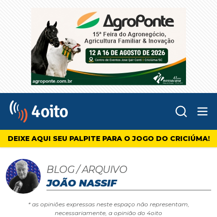
Abr
4oito
DEIXE AQUI SEU PALPITE PARA O JOGO DO CRICIÚMA!
BLOG / ARQUIVO
JOÃO NASSIF
* as opiniões expressas neste espaço não representam,
necessariamente, a opinião do 4oito