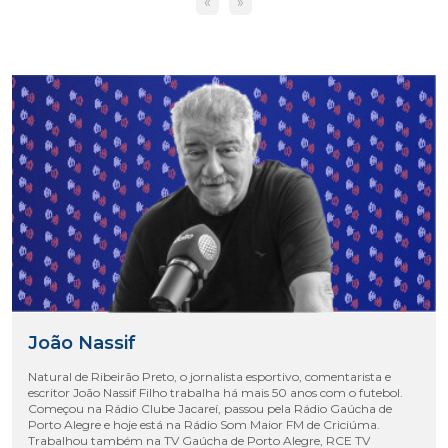
«
»
João Nassif
Natural de Ribeirão Preto, o jornalista esportivo, comentarista e
escritor João Nassif Filho trabalha há mais 50 anos com o futebol.
Começou na Rádio Clube Jacareí, passou pela Rádio Gaúcha de
Porto Alegre e hoje está na Rádio Som Maior FM de Criciúma.
Trabalhou também na TV Gaúcha de Porto Alegre, RCE TV