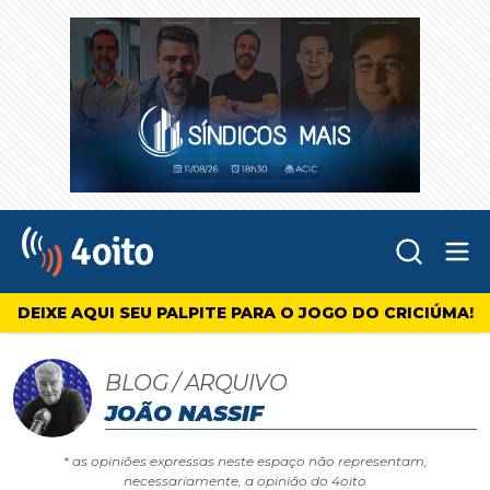
Abr
4oito
DEIXE AQUI SEU PALPITE PARA O JOGO DO CRICIÚMA!
BLOG / ARQUIVO
JOÃO NASSIF
* as opiniões expressas neste espaço não representam,
necessariamente, a opinião do 4oito