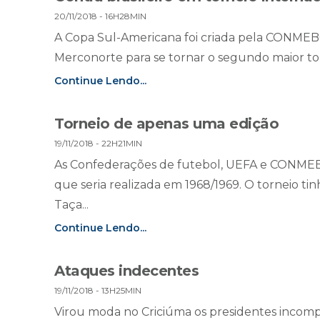
20/11/2018 - 16H28MIN
A Copa Sul-Americana foi criada pela CONMEB
Merconorte para se tornar o segundo maior tor
Continue Lendo...
Torneio de apenas uma edição
19/11/2018 - 22H21MIN
As Confederações de futebol, UEFA e CONMEB
que seria realizada em 1968/1969. O torneio t
Taça...
Continue Lendo...
Ataques indecentes
19/11/2018 - 13H25MIN
Virou moda no Criciúma os presidentes incomp