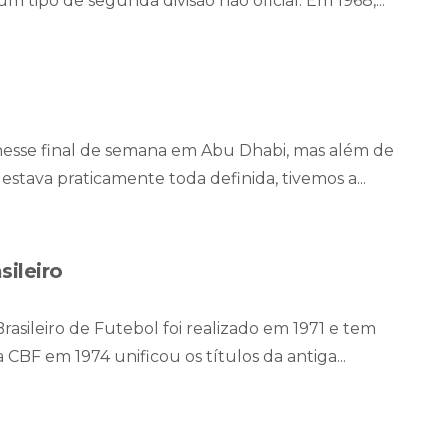
 tipo de segunda divisão não oficial. Em 1968,...
 nesse final de semana em Abu Dhabi, mas além de
stava praticamente toda definida, tivemos a...
sileiro
asileiro de Futebol foi realizado em 1971 e tem
CBF em 1974 unificou os títulos da antiga...