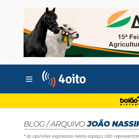
Abrir menu principal
4oito
BLOG / ARQUIVO
JOÃO NASSI
* as opiniões expressas neste espaço não representa