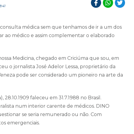
8:41
a consulta médica sem que tenhamos de ir a um dos
oLtar ao médico e assim complementar o elaborado
nossa Medicina, chegado em Criciúma que sou, em
eu o jornalista José Adelor Lessa, proprietário da
eza pode ser considerado um pioneiro na arte da
), 28.10.1909 faleceu em 31.7.1988 no Brasil.
ralista num interior carente de médicos. DINO
estionar se seria remunerado ou não. Com
os emergenciais.