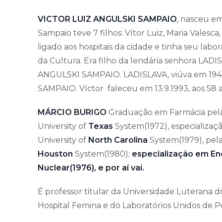
VICTOR LUIZ ANGULSKI SAMPAIO
, nasceu em
Sampaio teve 7 filhos: Vítor Luiz, Maria Valesca,
ligado aos hospitais da cidade e tinha seu lab
da Cultura. Era filho da lendária senhora L
ANGULSKI SAMPAIO. LADISLAVA, viúva em 1940
SAMPAIO. Víctor faleceu em 13.9.1993, aos 58 
MÁRCIO BURIGO
Graduação em Farmácia pela 
University of
Texas
System(1972), especializaçã
University of
North Carolina
System(1979), pela
Houston
System(1980);
especialização em En
Nuclear(1976), e por aí vai.
É professor titular da Universidade Luterana do
Hospital Femina e do Laboratórios Unidos de Pe