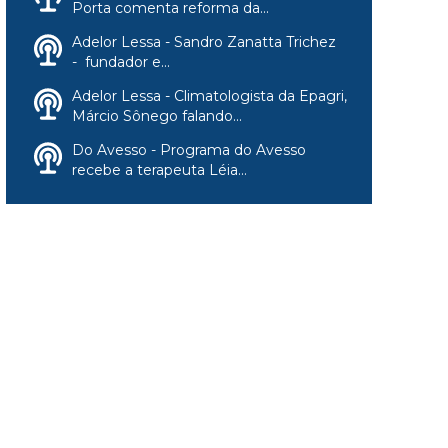
Porta comenta reforma da...
Adelor Lessa - Sandro Zanatta Trichez
- fundador e...
Adelor Lessa - Climatologista da Epagri,
Márcio Sônego falando...
Do Avesso - Programa do Avesso
recebe a terapeuta Léia...