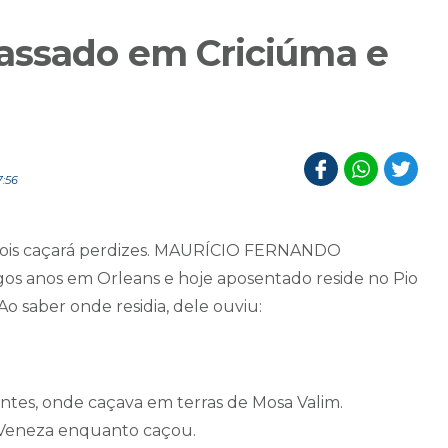
assado em Criciúma e
7:56
epois caçará perdizes. MAURÍCIO FERNANDO
s anos em Orleans e hoje aposentado reside no Pio
 saber onde residia, dele ouviu:
entes, onde caçava em terras de Mosa Valim.
 Veneza enquanto caçou.