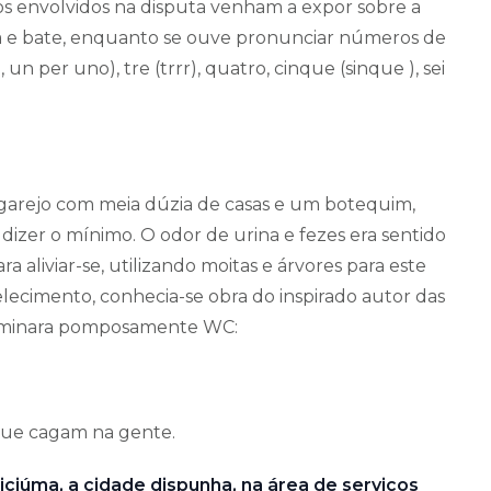
os envolvidos na disputa venham a expor sobre a
ha e bate, enquanto se ouve pronunciar números de
un per uno), tre (trrr), quatro, cinque (sinque ), sei
ugarejo com meia dúzia de casas e um botequim,
 dizer o mínimo. O odor de urina e fezes era sentido
ra aliviar-se, utilizando moitas e árvores para este
elecimento, conhecia-se obra do inspirado autor das
enominara pomposamente WC:
 que cagam na gente.
iciúma, a cidade dispunha, na área de serviços