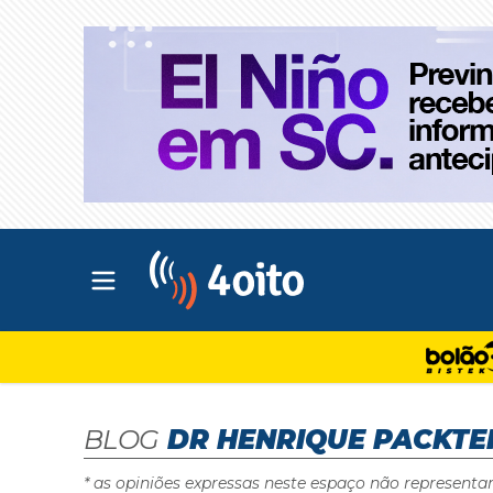
Abrir menu principal
4oito
BLOG
DR HENRIQUE PACKTE
* as opiniões expressas neste espaço não representa