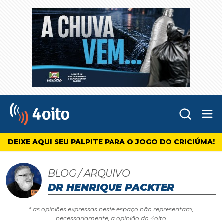
Abr
4oito
DEIXE AQUI SEU PALPITE PARA O JOGO DO CRICIÚMA!
BLOG / ARQUIVO
DR HENRIQUE PACKTER
* as opiniões expressas neste espaço não representam,
necessariamente, a opinião do 4oito