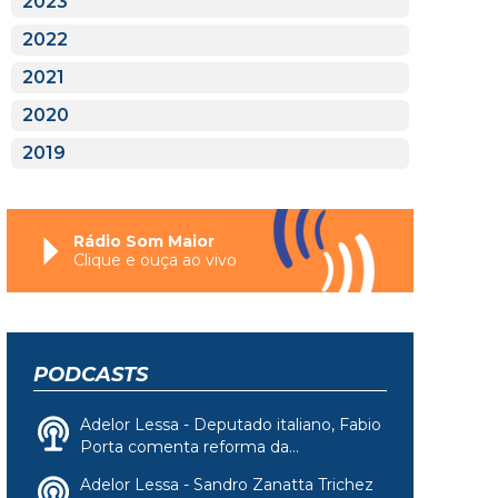
2023
2022
2021
2020
2019
Rádio Som Maior
Clique e ouça ao vivo
PODCASTS
Adelor Lessa - Deputado italiano, Fabio
Porta comenta reforma da...
Adelor Lessa - Sandro Zanatta Trichez