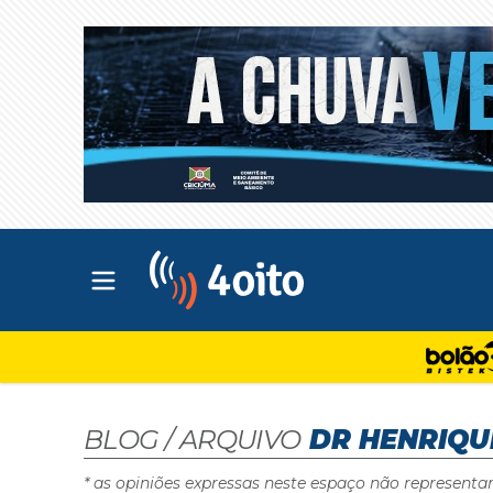
Abrir menu principal
4oito
BLOG / ARQUIVO
DR HENRIQU
* as opiniões expressas neste espaço não representa