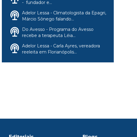
- fundador e...
Adelor Lessa - Climatologista da Epagri,
Márcio Sônego falando...
Do Avesso - Programa do Avesso
recebe a terapeuta Léia...
Adelor Lessa - Carla Ayres, vereadora
reeleita em Florianópolis...
Editoriais
Blogs