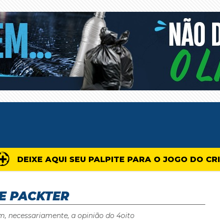
DEIXE AQUI SEU PALPITE PARA O JOGO DO CR
E PACKTER
m, necessariamente, a opinião do 4oito