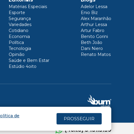
Matérias Especiais
Adelor Lessa
Esporte
Enio Biz
Segurança
Alex Maranhão
Variedades
Arthur Lessa
Cotidiano
Artur Fabro
Economia
Benito Gorini
Política
Beth João
Tecnologia
Dani Niero
Opinião
Renato Matos
Saúde e Bem Estar
Estúdio 4oito
olítica de
PROSSEGUIR
(4oito) 3431.5150