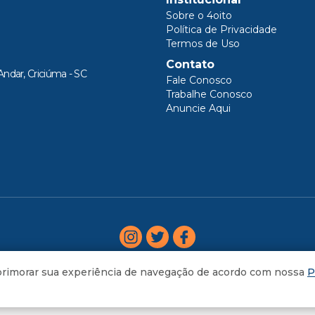
Sobre o 4oito
Política de Privacidade
Termos de Uso
Contato
Andar, Criciúma - SC
Fale Conosco
Trabalhe Conosco
Anuncie Aqui
aprimorar sua experiência de navegação de acordo com nossa
P
AGORA
RAMA DO AVESSO