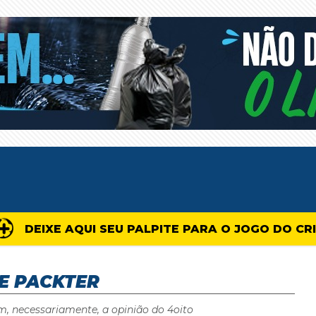
DEIXE AQUI SEU PALPITE PARA O JOGO DO CR
E PACKTER
m, necessariamente, a opinião do 4oito