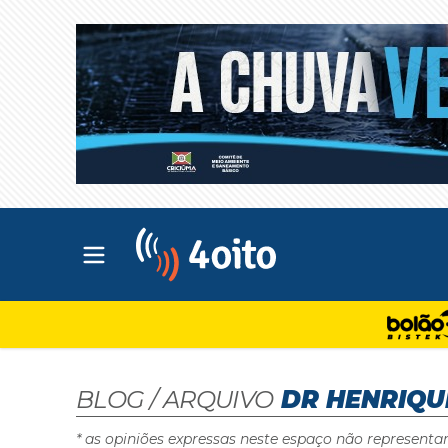
Abrir menu principal
4oito
BLOG / ARQUIVO
DR HENRIQU
* as opiniões expressas neste espaço não representa