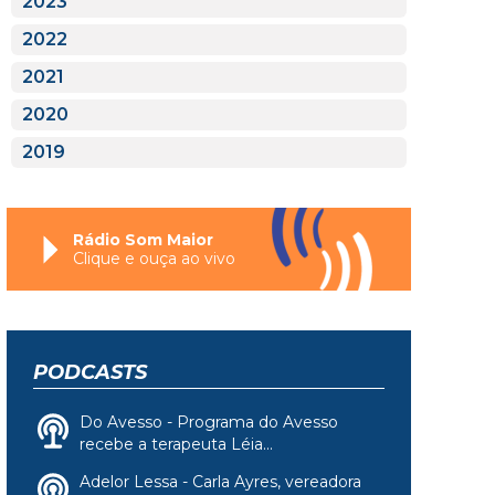
2023
2022
2021
2020
2019
Rádio Som Maior
Clique e ouça ao vivo
PODCASTS
Do Avesso - Programa do Avesso
recebe a terapeuta Léia...
Adelor Lessa - Carla Ayres, vereadora