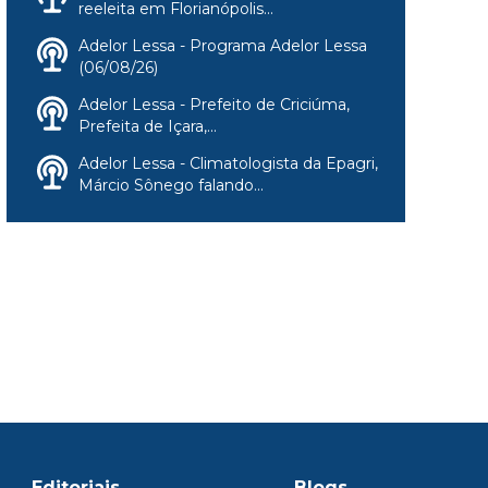
reeleita em Florianópolis...
Adelor Lessa - Programa Adelor Lessa
(06/08/26)
Adelor Lessa - Prefeito de Criciúma,
Prefeita de Içara,...
Adelor Lessa - Climatologista da Epagri,
Márcio Sônego falando...
Editoriais
Blogs