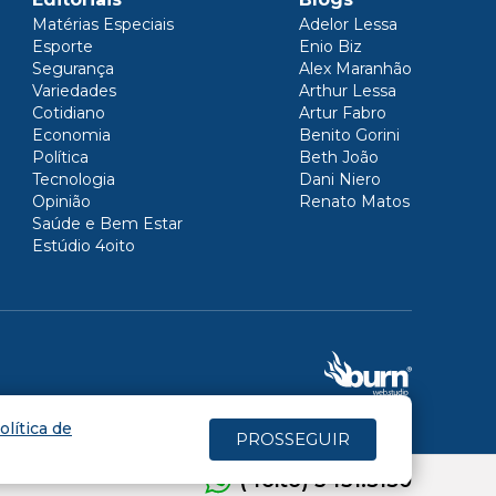
Matérias Especiais
Adelor Lessa
Esporte
Enio Biz
Segurança
Alex Maranhão
Variedades
Arthur Lessa
Cotidiano
Artur Fabro
Economia
Benito Gorini
Política
Beth João
Tecnologia
Dani Niero
Opinião
Renato Matos
Saúde e Bem Estar
Estúdio 4oito
olítica de
PROSSEGUIR
(4oito) 3431.5150