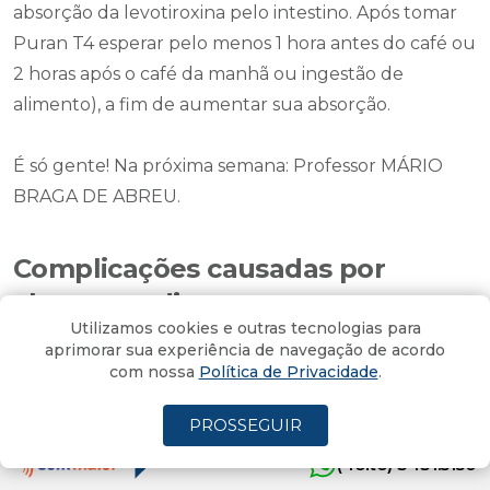
absorção da levotiroxina pelo intestino. Após tomar
Puran T4 esperar pelo menos 1 hora antes do café ou
2 horas após o café da manhã ou ingestão de
alimento), a fim de aumentar sua absorção.
É só gente! Na próxima semana: Professor MÁRIO
BRAGA DE ABREU.
Complicações causadas por
alguns medicamentos
Utilizamos cookies e outras tecnologias para
Por
Henrique Packter
aprimorar sua experiência de navegação de acordo
28/03/2022 - 07:45
com nossa
Política de Privacidade
.
PROSSEGUIR
1.Vale Tudo, Tim Maia
(4oito) 3431.5150