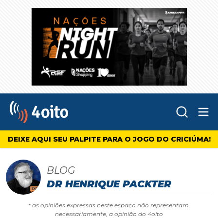
Abr
4oito
DEIXE AQUI SEU PALPITE PARA O JOGO DO CRICIÚMA!
BLOG
DR HENRIQUE PACKTER
* as opiniões expressas neste espaço não representam,
necessariamente, a opinião do 4oito