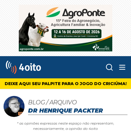
Abr
4oito
DEIXE AQUI SEU PALPITE PARA O JOGO DO CRICIÚMA!
BLOG / ARQUIVO
DR HENRIQUE PACKTER
* as opiniões expressas neste espaço não representam,
necessariamente, a opinião do 4oito