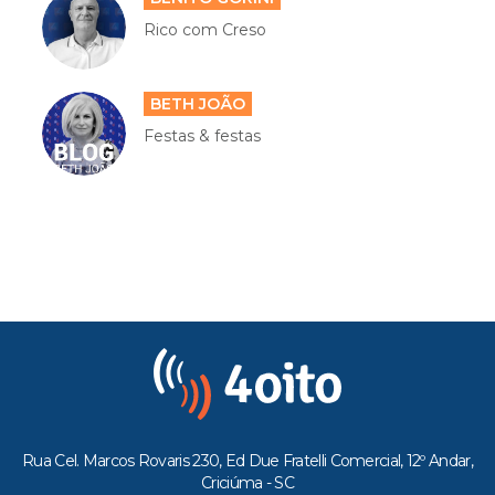
Rico com Creso
BETH JOÃO
Festas & festas
Rua Cel. Marcos Rovaris 230, Ed Due Fratelli Comercial, 12º Andar,
Criciúma - SC