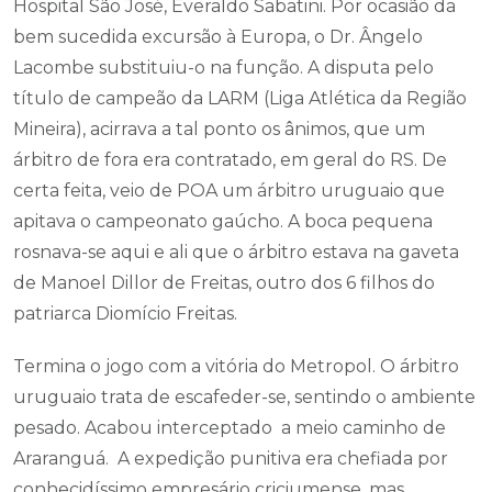
Hospital São José, Everaldo Sabatini. Por ocasião da
bem sucedida excursão à Europa, o Dr. Ângelo
Lacombe substituiu-o na função. A disputa pelo
título de campeão da LARM (Liga Atlética da Região
Mineira), acirrava a tal ponto os ânimos, que um
árbitro de fora era contratado, em geral do RS. De
certa feita, veio de POA um árbitro uruguaio que
apitava o campeonato gaúcho. A boca pequena
rosnava-se aqui e ali que o árbitro estava na gaveta
de Manoel Dillor de Freitas, outro dos 6 filhos do
patriarca Diomício Freitas.
Termina o jogo com a vitória do Metropol. O árbitro
uruguaio trata de escafeder-se, sentindo o ambiente
pesado. Acabou interceptado a meio caminho de
Araranguá. A expedição punitiva era chefiada por
conhecidíssimo empresário criciumense, mas