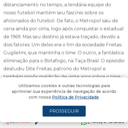
distanciamento no tempo, a lendária equipe do
nosso futebol mantém seu fascínio sobre os
aficionados do futebol. De fato, o Metropol saiu de
cena ainda por cima, logo após conquistar o estadual
de 1969. Mas seu destino já estava traçado, devido a
dois fatores. Um deles era o fim da sociedade Freitas-
Guglielmi, que mantinha o time. O outro, a fantástica
eliminação para o Botafogo, na Taça Brasil. O episódio
desiludiu Dite Freitas, patrono do Metropol e
também impôs maldição de vinte anos sobre o time
da Estrela Solitária.
Utilizamos cookies e outras tecnologias para
aprimorar sua experiência de navegação de acordo
com nossa
Política de Privacidade
.
Dr Flávio Rezende Dias. PUC-RJ
PROSSEGUIR
Por
Henrique Packter
14/06/2021 - 12:39
Atualizado em 14/06/2021 - 12:41
(4oito) 3431.5150