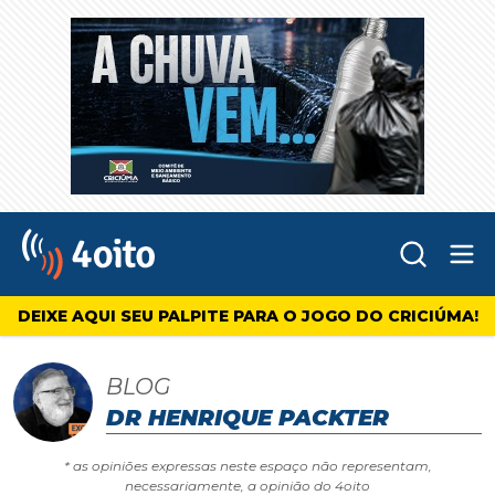
Abr
4oito
DEIXE AQUI SEU PALPITE PARA O JOGO DO CRICIÚMA!
BLOG
DR HENRIQUE PACKTER
* as opiniões expressas neste espaço não representam,
necessariamente, a opinião do 4oito