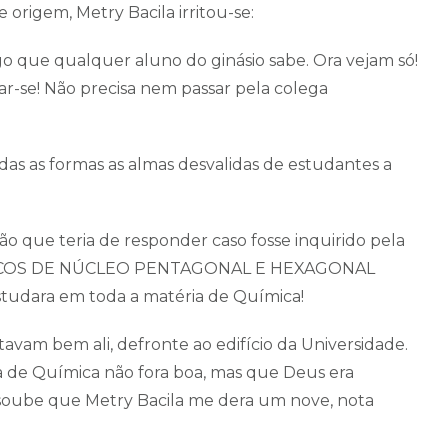
rigem, Metry Bacila irritou-se:
go que qualquer aluno do ginásio sabe. Ora vejam só!
ar-se! Não precisa nem passar pela colega
das as formas as almas desvalidas de estudantes a
ão que teria de responder caso fosse inquirido pela
LICOS DE NÚCLEO PENTAGONAL E HEXAGONAL
udara em toda a matéria de Química!
stavam bem ali, defronte ao edifício da Universidade.
a de Química não fora boa, mas que Deus era
s soube que Metry Bacila me dera um nove, nota