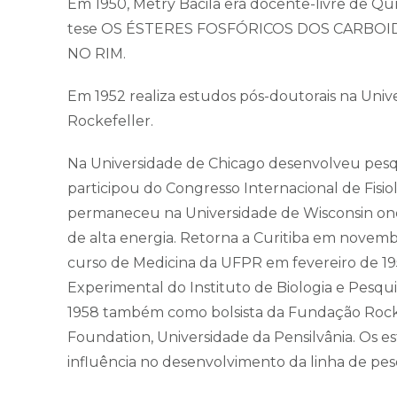
Em 1950, Metry Bacila era docente-livre de Qu
tese OS ÉSTERES FOSFÓRICOS DOS CARBO
NO RIM.
Em 1952 realiza estudos pós-doutorais na Uni
Rockefeller.
Na Universidade de Chicago desenvolveu pesq
participou do Congresso Internacional de Fisi
permaneceu na Universidade de Wisconsin ond
de alta energia. Retorna a Curitiba em novem
curso de Medicina da UFPR em fevereiro de 195
Experimental do Instituto de Biologia e Pesqu
1958 também como bolsista da Fundação Rocke
Foundation, Universidade da Pensilvânia. Os e
influência no desenvolvimento da linha de pes