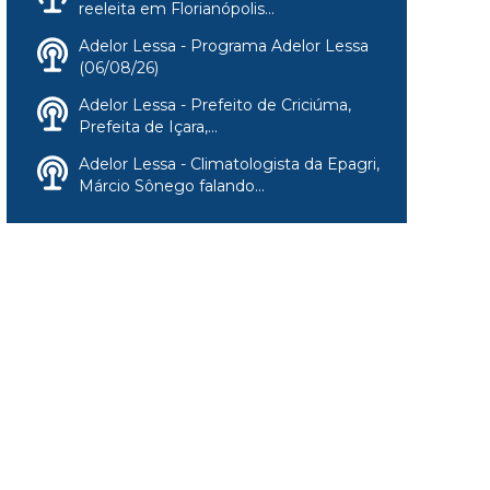
reeleita em Florianópolis...
Adelor Lessa - Programa Adelor Lessa
(06/08/26)
Adelor Lessa - Prefeito de Criciúma,
Prefeita de Içara,...
Adelor Lessa - Climatologista da Epagri,
Márcio Sônego falando...