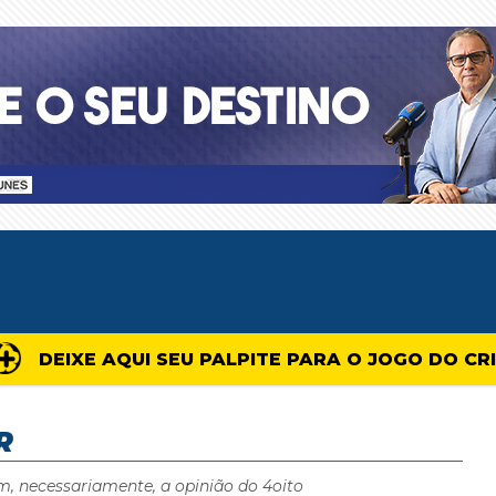
DEIXE AQUI SEU PALPITE PARA O JOGO DO CR
R
m, necessariamente, a opinião do 4oito