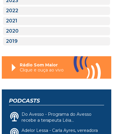
2023
2022
2021
2020
2019
Rádio Som Maior
Clique e ouça ao vivo
PODCASTS
Do Avesso - Programa do Avesso
recebe a terapeuta Léia...
Adelor Lessa - Carla Ayres, vereadora