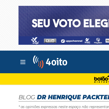
Abrir menu principal
4oito
BLOG
DR HENRIQUE PACKTE
* as opiniões expressas neste espaço não representa