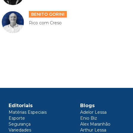
BENITO GORINI
Rico com Creso
Editoriais
Blogs
Matérias Especiais
Adelor Lessa
Esporte
Enio Biz
Segurança
Alex Maranhão
Variedades
Arthur Lessa