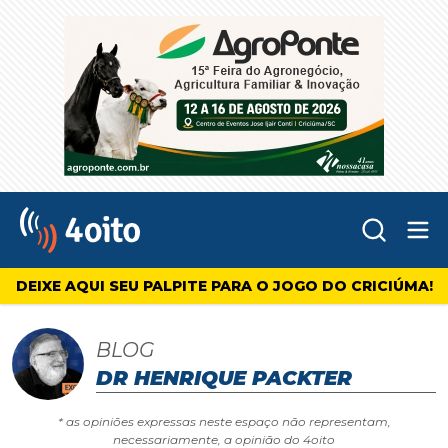
Abr
4oito
DEIXE AQUI SEU PALPITE PARA O JOGO DO CRICIÚMA!
BLOG
DR HENRIQUE PACKTER
* as opiniões expressas neste espaço não representam,
necessariamente, a opinião do 4oito