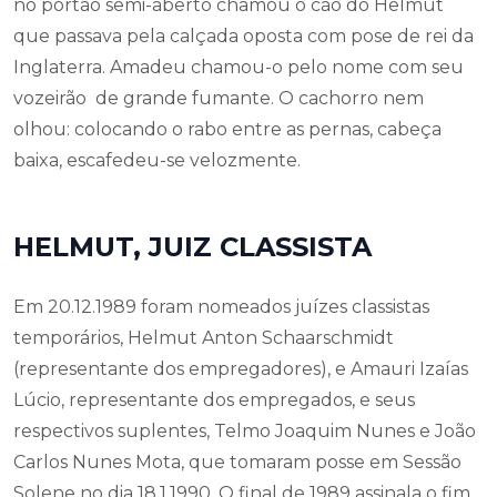
no portão semi-aberto chamou o cão do Helmut
que passava pela calçada oposta com pose de rei da
Inglaterra. Amadeu chamou-o pelo nome com seu
vozeirão de grande fumante. O cachorro nem
olhou: colocando o rabo entre as pernas, cabeça
baixa, escafedeu-se velozmente.
HELMUT, JUIZ CLASSISTA
Em 20.12.1989 foram nomeados juízes classistas
temporários, Helmut Anton Schaarschmidt
(representante dos empregadores), e Amauri Izaías
Lúcio, representante dos empregados, e seus
respectivos suplentes, Telmo Joaquim Nunes e João
Carlos Nunes Mota, que tomaram posse em Sessão
Solene no dia 18.1.1990. O final de 1989 assinala o fim