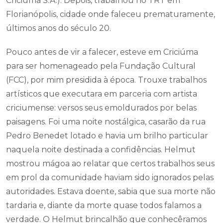
Criciúma S.A.). Depois, trabalhou no TRT em
Florianópolis, cidade onde faleceu prematuramente,
últimos anos do século 20.
Pouco antes de vir a falecer, esteve em Criciúma
para ser homenageado pela Fundação Cultural
(FCC), por mim presidida à época. Trouxe trabalhos
artísticos que executara em parceria com artista
criciumense: versos seus emoldurados por belas
paisagens. Foi uma noite nostálgica, casarão da rua
Pedro Benedet lotado e havia um brilho particular
naquela noite destinada a confidências. Helmut
mostrou mágoa ao relatar que certos trabalhos seus
em prol da comunidade haviam sido ignorados pelas
autoridades. Estava doente, sabia que sua morte não
tardaria e, diante da morte quase todos falamos a
verdade. O Helmut brincalhão que conhecêramos