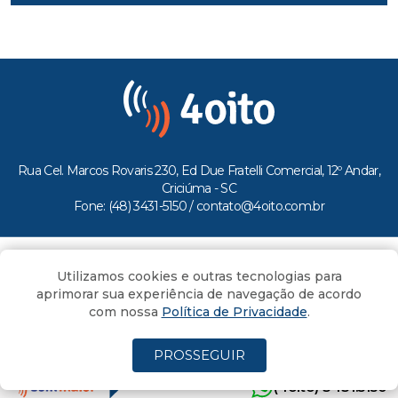
Rua Cel. Marcos Rovaris 230, Ed Due Fratelli Comercial, 12º Andar,
Criciúma - SC
Fone: (48) 3431-5150 /
contato@4oito.com.br
Copyright © 2026.
Utilizamos cookies e outras tecnologias para
Todos os direitos reservados ao Portal 4oito
aprimorar sua experiência de navegação de acordo
com nossa
Política de Privacidade
.
PROSSEGUIR
(4oito) 3431.5150