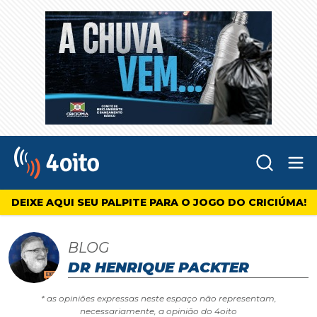
Abr
4oito
DEIXE AQUI SEU PALPITE PARA O JOGO DO CRICIÚMA!
BLOG
DR HENRIQUE PACKTER
* as opiniões expressas neste espaço não representam,
necessariamente, a opinião do 4oito