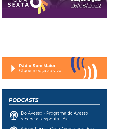
26/08/2022
Rádio Som Maior
Clique e ouça ao vivo
PODCASTS
Do Avesso - Programa do Avesso
recebe a terapeuta Léia...
Adelor Lessa - Carla Ayres, vereadora