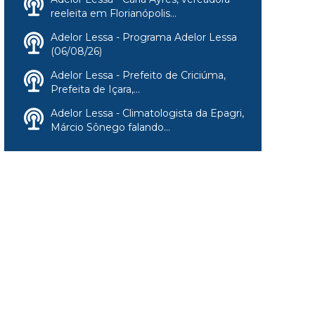
reeleita em Florianópolis...
Adelor Lessa - Programa Adelor Lessa
(06/08/26)
Adelor Lessa - Prefeito de Criciúma,
Prefeita de Içara,...
Adelor Lessa - Climatologista da Epagri,
Márcio Sônego falando...