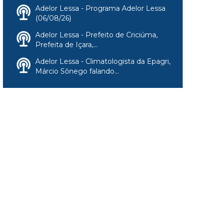
Adelor Lessa - Programa Adelor Lessa
(06/08/26)
Adelor Lessa - Prefeito de Criciúma,
Prefeita de Içara,...
Adelor Lessa - Climatologista da Epagri,
Márcio Sônego falando...