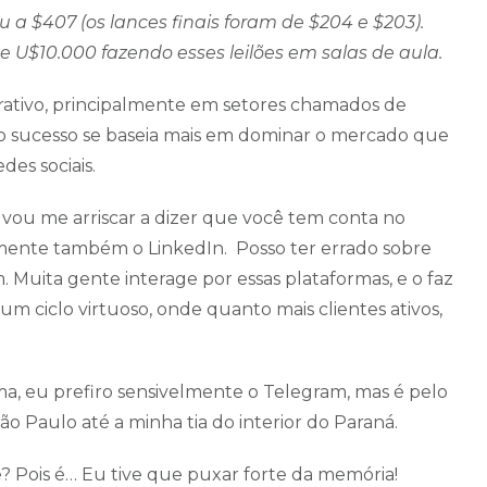
 a $407 (os lances finais foram de $204 e $203).
 U$10.000 fazendo esses leilões em salas de aula.
rativo, principalmente em setores chamados de
 o sucesso se baseia mais em dominar o mercado que
es sociais.
 vou me arriscar a dizer que você tem conta no
lmente também o LinkedIn. Posso ter errado sobre
Muita gente interage por essas plataformas, e o faz
m ciclo virtuoso, onde quanto mais clientes ativos,
, eu prefiro sensivelmente o Telegram, mas é pelo
o Paulo até a minha tia do interior do Paraná.
e? Pois é… Eu tive que puxar forte da memória!