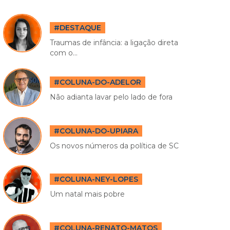
#DESTAQUE
Traumas de infância: a ligação direta
com o...
#COLUNA-DO-ADELOR
Não adianta lavar pelo lado de fora
#COLUNA-DO-UPIARA
Os novos números da política de SC
#COLUNA-NEY-LOPES
Um natal mais pobre
#COLUNA-RENATO-MATOS