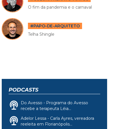
O fim da pandemia e o carnaval
#PAPO-DE-ARQUITETO
Telha Shingle
PODCASTS
Do Avesso - Programa do Avesso
recebe a terapeuta Léia...
Adelor Lessa - Carla Ayres, vereadora
reeleita em Florianópolis...