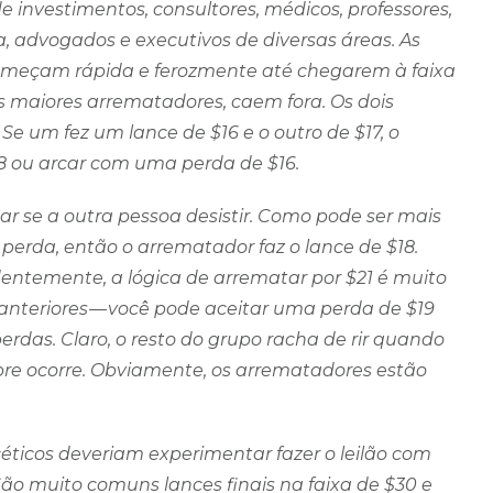
 investimentos, consultores, médicos, professores,
a, advogados e executivos de diversas áreas. As
omeçam rápida e ferozmente até chegarem à faixa
ois maiores arrematadores, caem fora. Os dois
e um fez um lance de $16 e o outro de $17, o
8 ou arcar com uma perda de $16.
r se a outra pessoa desistir. Como pode ser mais
erda, então o arrematador faz o lance de $18.
dentemente, a lógica de arrematar por $21 é muito
nteriores — você pode aceitar uma perda de $19
rdas. Claro, o resto do grupo racha de rir quando
pre ocorre. Obviamente, os arrematadores estão
 céticos deveriam experimentar fazer o leilão com
São muito comuns lances finais na faixa de $30 e