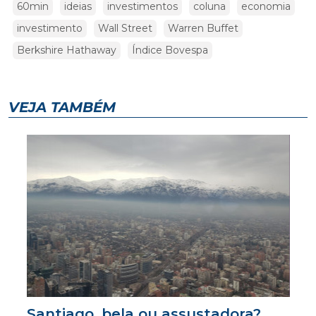
60min
ideias
investimentos
coluna
economia
investimento
Wall Street
Warren Buffet
Berkshire Hathaway
Índice Bovespa
VEJA TAMBÉM
Santiago, bela ou assustadora?