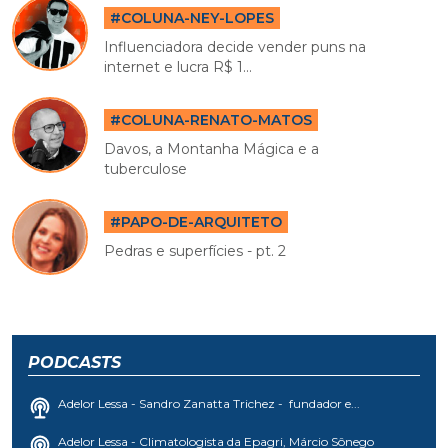
#COLUNA-NEY-LOPES
Influenciadora decide vender puns na
internet e lucra R$ 1...
#COLUNA-RENATO-MATOS
Davos, a Montanha Mágica e a
tuberculose
#PAPO-DE-ARQUITETO
Pedras e superfícies - pt. 2
PODCASTS
Adelor Lessa - Sandro Zanatta Trichez - fundador e...
Adelor Lessa - Climatologista da Epagri, Márcio Sônego